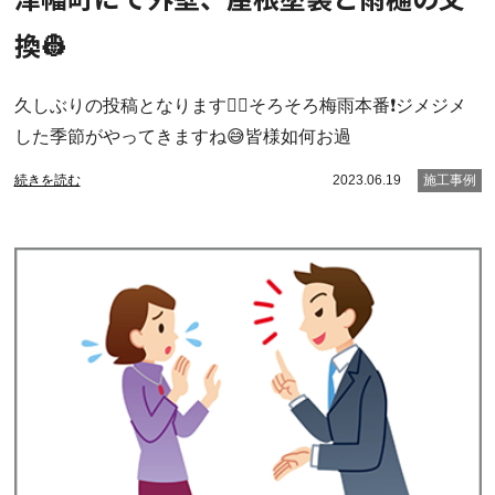
換👷
久しぶりの投稿となります🙇‍♂️そろそろ梅雨本番❗️ジメジメ
した季節がやってきますね😅皆様如何お過
続きを読む
2023.06.19
施工事例